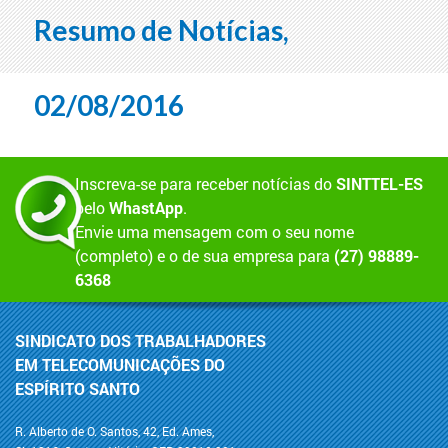
Resumo de Notícias,
02/08/2016
Inscreva-se para receber notícias do
SINTTEL-ES
pelo
WhastApp
.
Envie uma mensagem com o seu nome
(completo) e o de sua empresa para
(27) 98889-
6368
SINDICATO DOS TRABALHADORES
EM TELECOMUNICAÇÕES DO
ESPÍRITO SANTO
R. Alberto de O. Santos, 42, Ed. Ames,