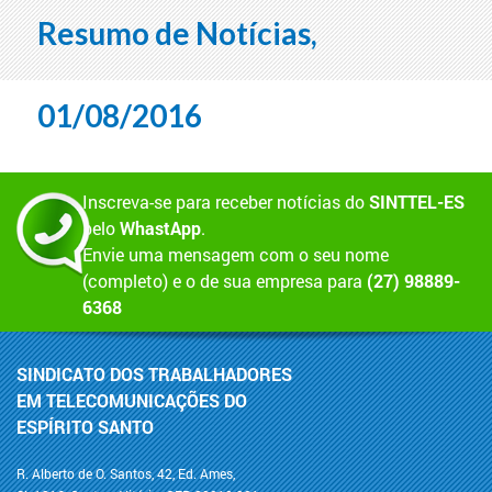
Resumo de Notícias,
01/08/2016
Inscreva-se para receber notícias do
SINTTEL-ES
pelo
WhastApp
.
Envie uma mensagem com o seu nome
(completo) e o de sua empresa para
(27) 98889-
6368
SINDICATO DOS TRABALHADORES
EM TELECOMUNICAÇÕES DO
ESPÍRITO SANTO
R. Alberto de O. Santos, 42, Ed. Ames,