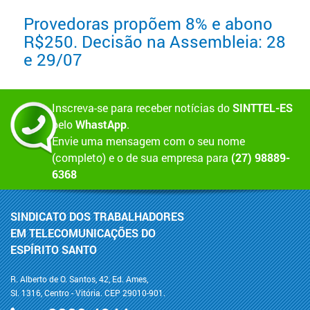
Provedoras propõem 8% e abono
R$250. Decisão na Assembleia: 28
e 29/07
Inscreva-se para receber notícias do
SINTTEL-ES
pelo
WhastApp
.
Envie uma mensagem com o seu nome
(completo) e o de sua empresa para
(27) 98889-
6368
SINDICATO DOS TRABALHADORES
EM TELECOMUNICAÇÕES DO
ESPÍRITO SANTO
R. Alberto de O. Santos, 42, Ed. Ames,
Sl. 1316, Centro - Vitória. CEP 29010-901.