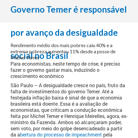
Governo Temer é responsável
por avanço da desigualdade
Rendimento médio dos mais pobres caiu 40% e a
extrema pobreza aumentou 11% desde a posse de
social no Brasil
Michel Temer
Para economistas, neste tempo de crise, é preciso
fazer o governo gastar mais, induzindo o
crescimento econômico
São Paulo – A desigualdade cresce no país, fruto da
falta de investimentos do governo Temer. Até a
festejada inflação baixa é sinal de que a economia
brasileira está doente. Essa é a avaliação de
economistas, que criticam a condução econômica
feita por Michel Temer e Henrique Meirelles, agora, ex-
ministro da Fazenda. Ambos só alcançaram poder,
sem voto, por meio do golpe desencadeado a partir
da a
bertura do processo de impeachment
pela