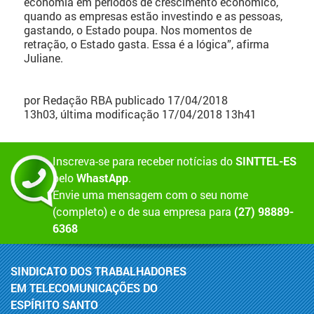
economia em períodos de crescimento econômico,
quando as empresas estão investindo e as pessoas,
gastando, o Estado poupa. Nos momentos de
retração, o Estado gasta. Essa é a lógica”, afirma
Juliane.
por Redação RBA
publicado 17/04/2018
13h03,
última modificação 17/04/2018 13h41
Inscreva-se para receber notícias do
SINTTEL-ES
pelo
WhastApp
.
Envie uma mensagem com o seu nome
(completo) e o de sua empresa para
(27) 98889-
6368
SINDICATO DOS TRABALHADORES
EM TELECOMUNICAÇÕES DO
ESPÍRITO SANTO