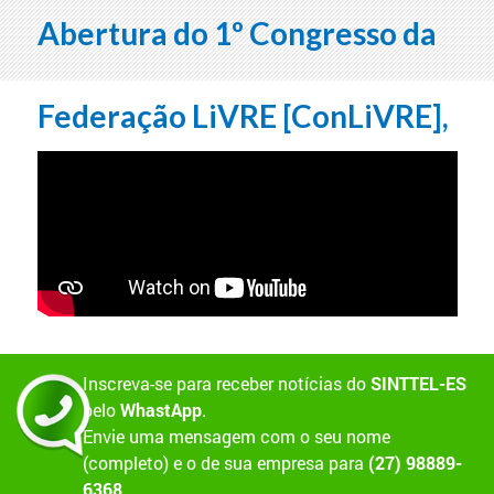
Abertura do 1º Congresso da
Federação LiVRE [ConLiVRE],
no Rio de Janeiro
Inscreva-se para receber notícias do
SINTTEL-ES
pelo
WhastApp
.
Envie uma mensagem com o seu nome
(completo) e o de sua empresa para
(27) 98889-
6368