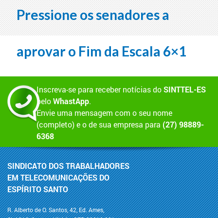
Pressione os senadores a
aprovar o Fim da Escala 6×1
Inscreva-se para receber notícias do
SINTTEL-ES
pelo
WhastApp
.
Envie uma mensagem com o seu nome
(completo) e o de sua empresa para
(27) 98889-
6368
SINDICATO DOS TRABALHADORES
EM TELECOMUNICAÇÕES DO
ESPÍRITO SANTO
R. Alberto de O. Santos, 42, Ed. Ames,