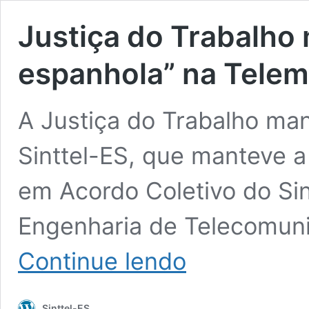
Justiça do Trabalh
espanhola” na Tele
A Justiça do Trabalho man
Sinttel-ES, que manteve a
em Acordo Coletivo do Si
Engenharia de Telecomuni
Justiça
Continue lendo
do
Trabalho
mantém
Sinttel-ES
“semana